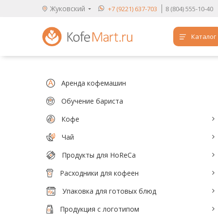
Жуковский
+7 (9221) 637-703
8 (804) 555-10-40
Каталог
Аренда кофемашин
Обучение бариста
Аренда кофемашин
Кофе
Обучение бариста
Кофе
Чай
Чай
Продукты для HoReCa
Продукты для HoReCa
Расходники для кофеен
Расходники для кофеен
Упаковка для готовых блюд
Упаковка для готовых блюд
Продукция с логотипом
Продукция с логотипом