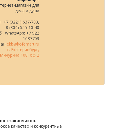
тернет-магазин для
дела и души
.: +7 (9221) 637-703,
8 (804) 555-10-40
., WhatsApp: +7 922
1637703
ail:
ekb@kofemart.ru
г. Екатеринбург,
Мичурина 108, оф 2
во стаканчиков.
окое качество и конкурентные