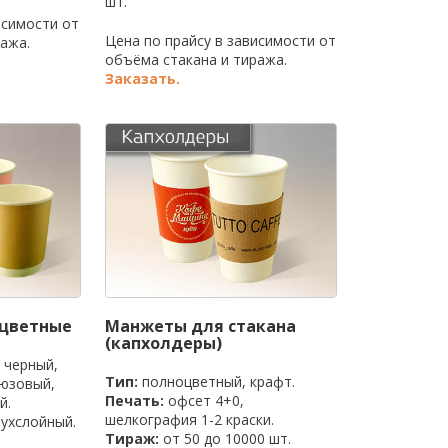
шт.
исимости от
Цена по прайсу в зависимости от
ажа.
объёма стакана и тиража.
Заказать.
оцветные
Манжеты для стакана
(капхолдеры)
 черный,
Тип:
полноцветный, крафт.
рюзовый,
Печать:
офсет 4+0,
й.
шелкография 1-2 краски.
ухслойный.
Тираж:
от 50 до 10000 шт.