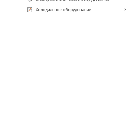
Тепловое оборудование для кафе
Холодильное оборудование
Электромеханическое оборудование
Холодильное оборудование
Производители / Бренды
Прайс-листы