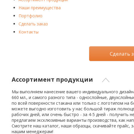
Кофе в капсулах
Акция
Новинки
Наши преимущества
Портфолио
Кофе в дрип пакетах
Сделать заказ
Кофе без кофеина
Контакты
Кофе для вендинга
Кофе сублимированный
Сделать з
Т
Таблетки кофе (кофе в чалдах)
Акция2
Ассортимент продукции
Мы выполняем нанесение вашего индивидуального дизайна 
660 мл., и самого разного типа - однослойные, двухслойн
по всей поверхности стакана или только с логотипом на 
можете выгодно изготовить у нас большой тираж полноцве
рабочих дней, или очень быстро - за 4-5 дней - получить
предлагаем эксклюзивные варианты производства, как нап
Смотрите наш каталог, наши образцы, скачивайте прайс, 
нашим менеджерам!