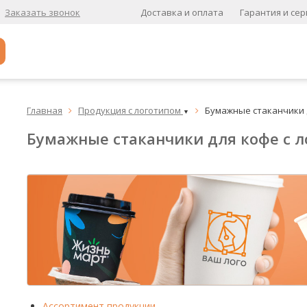
Доставка и оплата
Гарантия и сер
Заказать звонок
Популярное
Главная
Продукция с логотипом
Бумажные стаканчики 


▼
Кофе в зернах
Бумажные стаканчики для кофе с 
Кофе в зернах свежей обжарки
Кофе для вендинга
А
Ароматизированный кофе
К
Кофе в зернах
хит
Кофе в зернах свежей обжарки
Ассортимент продукции