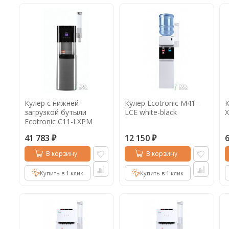
Кулер с нижней
Кулер Ecotronic M41-
К
загрузкой бутыли
LCE white-black
X
Ecotronic C11-LXPM
41 783
12 150
₽
₽
В корзину
В корзину
Купить в 1 клик
Купить в 1 клик