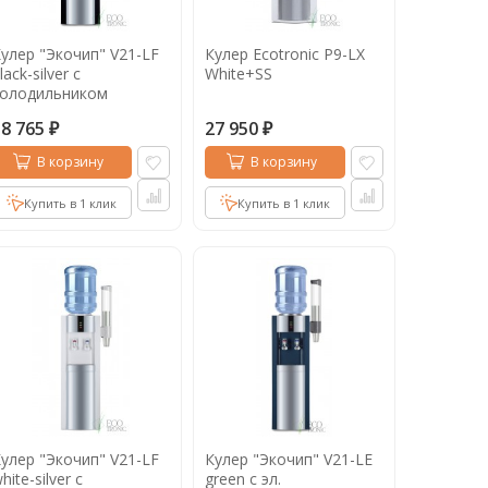
улер "Экочип" V21-LF
Кулер Ecotronic P9-LX
lack-silver с
White+SS
холодильником
18 765
27 950
₽
₽
В корзину
В корзину
Купить в 1 клик
Купить в 1 клик
улер "Экочип" V21-LF
Кулер "Экочип" V21-LE
hite-silver с
green с эл.