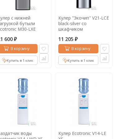
улер с нижней
Кулер "Экочип" V21-LCE
агрузкой бутыли
black-silver со
cotronic M30-LXE
шкафчиком
lack-silver
21 600
11 205
₽
₽
В корзину
В корзину
Купить в 1 клик
Купить в 1 клик
аздатчик воды
Кулер Ecotronic V14-LE
cotronic V14-LWD XS
XS