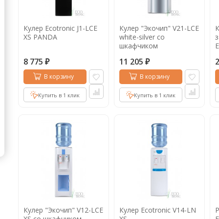
Кофе в капсулах
Акция
Новинки
Кулер Ecotronic J1-LCE
Кулер "Экочип" V21-LCE
К
Кофе в дрип пакетах
XS PANDA
white-silver со
з
шкафчиком
E
Кофе без кофеина
b
8 775
11 205
₽
₽
Кофе для вендинга
В корзину
В корзину
Кофе сублимированный
Купить в 1 клик
Купить в 1 клик
Т
Таблетки кофе (кофе в чалдах)
Акция2
Кулер "Экочип" V12-LCE
Кулер Ecotronic V14-LN
Р
XS со шкафчиком
XS
E