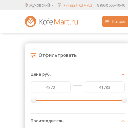
Жуковский
+7 (9221) 637-703
8 (804) 555-10-40
Каталог
Аренда кофемашин
Обучение бариста
Отфильтровать
Кофе
Чай
Цена руб.
Продукты для HoReCa
Расходники для кофеен
Упаковка для готовых блюд
Продукция с логотипом
Производитель