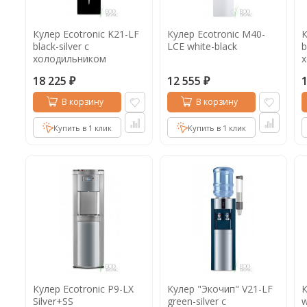
Кулер Ecotronic K21-LF
Кулер Ecotronic M40-
К
black-silver с
LCE white-black
b
холодильником
18 225
12 555
₽
₽
В корзину
В корзину
Купить в 1 клик
Купить в 1 клик
Кулер Ecotronic P9-LX
Кулер "Экочип" V21-LF
К
Silver+SS
green-silver c
w