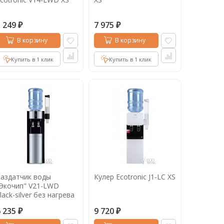
5 249
7 975
₽
₽
В корзину
В корзину
Купить в 1 клик
Купить в 1 клик
аздатчик воды
Кулер Ecotronic J1-LC XS
Экочип" V21-LWD
lack-silver без нагрева
 охлаждения
6 235
9 720
₽
₽