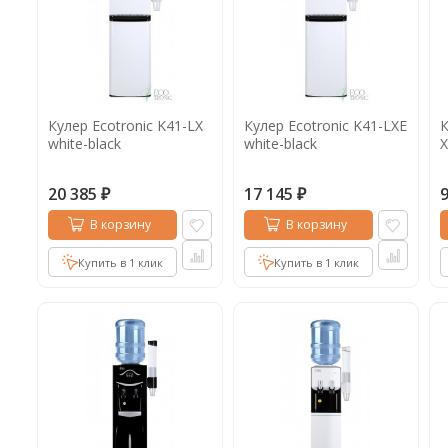
Кулер Ecotronic K41-LX
Кулер Ecotronic K41-LXE
К
white-black
white-black
X
20 385
17 145
₽
₽
В корзину
В корзину
Купить в 1 клик
Купить в 1 клик