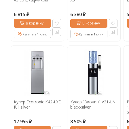
6 815
6 380
₽
₽
В корзину
В корзину
Купить в 1 клик
Купить в 1 клик
Кулер Ecotronic K42-LXE
Кулер "Экочип" V21-LN
Р
full silver
black-silver
"
b
и
17 955
8 505
₽
₽