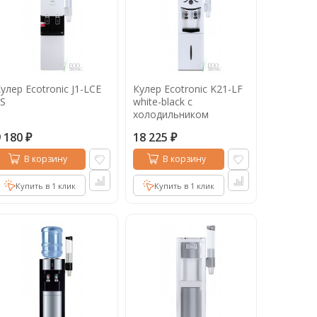
улер Ecotronic J1-LCE
Кулер Ecotronic K21-LF
S
white-black с
холодильником
9 180
18 225
₽
₽
В корзину
В корзину
Купить в 1 клик
Купить в 1 клик