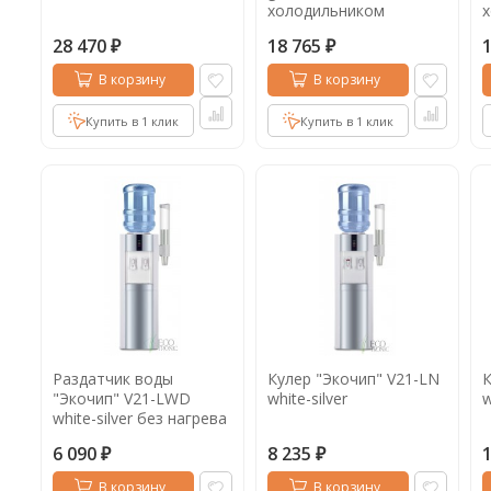
холодильником
28 470
18 765
₽
₽
В корзину
В корзину
Купить в 1 клик
Купить в 1 клик
Раздатчик воды
Кулер "Экочип" V21-LN
К
"Экочип" V21-LWD
white-silver
w
white-silver без нагрева
и охлаждения
6 090
8 235
₽
₽
В корзину
В корзину