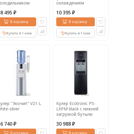
холодильником
охлаждением
18 495
10 395
₽
₽
В корзину
В корзину
Купить в 1 клик
Купить в 1 клик
улер "Экочип" V21-L
Кулер Ecotronic P5-
hite-silver
LXPM black с нижней
загрузкой бутыли
16 740
30 988
₽
₽
В корзину
В корзину