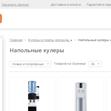
Доставка и оплата
Гарантия и сер
Заказать звонок
Популярное
Главная
Кулеры и помпы для воды
Напольные кулеры


▼
Кофе в зернах
Напольные кулеры
Кофе в зернах свежей обжарки
Кофе для вендинга
Товаров на странице:
Новые и популярные
36
А
Ароматизированный кофе
К
Кофе в зернах
хит
Кофе в зернах свежей обжарки