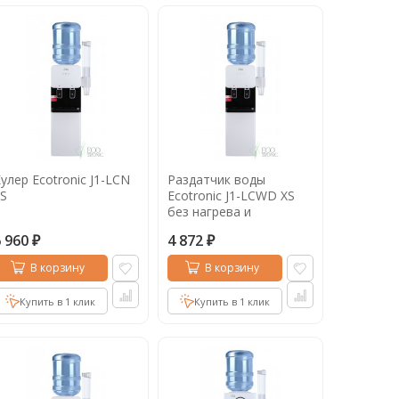
улер Ecotronic J1-LCN
Раздатчик воды
S
Ecotronic J1-LCWD XS
без нагрева и
охлаждения
6 960
4 872
₽
₽
В корзину
В корзину
Купить в 1 клик
Купить в 1 клик