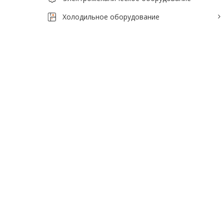
Тепловое оборудование для кафе
Холодильное оборудование
Электромеханическое оборудование
Холодильное оборудование
Производители / Бренды
Прайс-листы