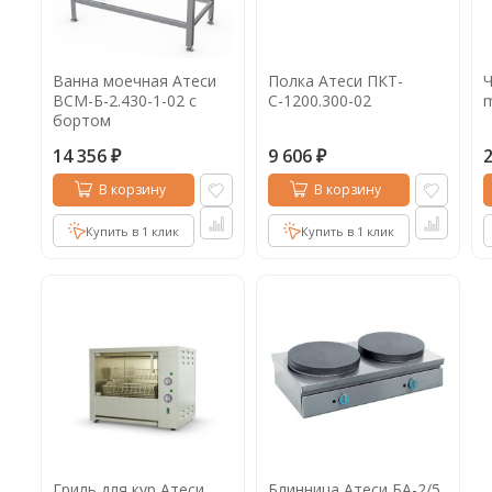
Ванна моечная Атеси
Полка Атеси ПКТ-
Ч
ВСМ-Б-2.430-1-02 с
С-1200.300-02
m
бортом
14 356
9 606
₽
₽
В корзину
В корзину
Купить в 1 клик
Купить в 1 клик
Гриль для кур Атеси
Блинница Атеси БА-2/5