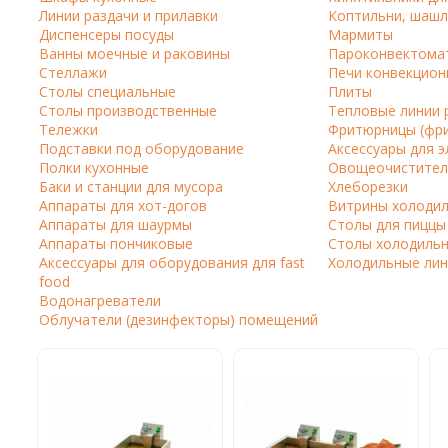
Линии раздачи и прилавки
Коптильни, шашл
Кофе в капсулах
Акция
Новинки
Диспенсеры посуды
Мармиты
Ванны моечные и раковины
Пароконвектома
Кофе в дрип пакетах
Стеллажи
Печи конвекцион
Столы специальные
Плиты
Кофе без кофеина
Столы производственные
Тепловые линии 
Тележки
Фритюрницы (фр
Кофе для вендинга
Подставки под оборудование
Аксессуары для 
Полки кухонные
Овощеочистител
Кофе сублимированный
Баки и станции для мусора
Хлеборезки
Аппараты для хот-догов
Витрины холоди
Т
Аппараты для шаурмы
Столы для пиццы
Аппараты пончиковые
Столы холодильн
Таблетки кофе (кофе в чалдах)
Акция2
Аксессуары для оборудования для fast
Холодильные лин
food
Водонагреватели
Облучатели (дезинфекторы) помещений