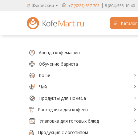
Жуковский
+7 (9221) 637-703
8 (804) 555-10-40
Каталог
Аренда кофемашин
Обучение бариста
Аренда кофемашин
Кофе
Обучение бариста
Кофе
Чай
Чай
Продукты для HoReCa
Продукты для HoReCa
Расходники для кофеен
Расходники для кофеен
Упаковка для готовых блюд
Упаковка для готовых блюд
Продукция с логотипом
Продукция с логотипом