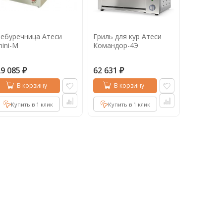
ебуречница Атеси
Гриль для кур Атеси
ini-М
Командор-4Э
29 085
62 631
₽
₽
В корзину
В корзину
Купить в 1 клик
Купить в 1 клик