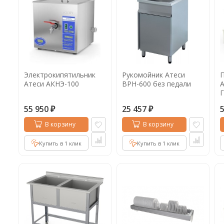
Электрокипятильник
Рукомойник Атеси
Атеси АКНЭ-100
ВРН-600 без педали
А
55 950
25 457
₽
₽
В корзину
В корзину
Купить в 1 клик
Купить в 1 клик