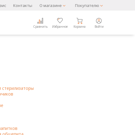
вис
Контакты
О магазине
Покупателю
Сравнить
Избранное
Корзина
Войти
и стерилизаторы
нчиков
ые
напитков
я общепита