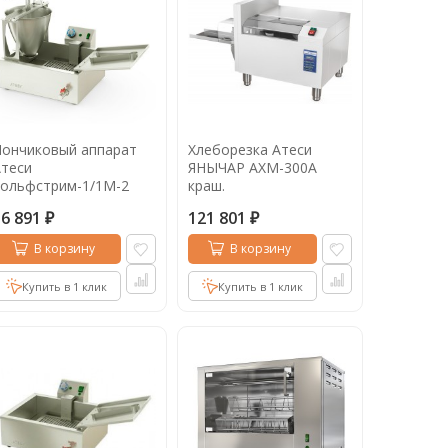
Пончиковый аппарат
Хлеборезка Атеси
теси
ЯНЫЧАР АХМ-300А
Гольфстрим-1/1М-2
краш.
56 891
121 801
₽
₽
В корзину
В корзину
Купить в 1 клик
Купить в 1 клик