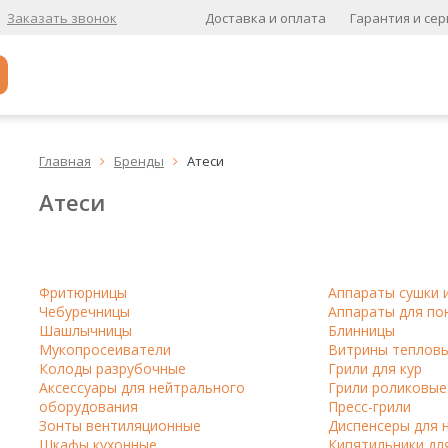
Доставка и оплата
Гарантия и сер
Заказать звонок
Популярное
Главная
Бренды
Атеси


Кофе в зернах
Атеси
Кофе в зернах свежей обжарки
Кофе для вендинга
А
Фритюрницы
Аппараты сушки 
Чебуречницы
Аппараты для по
Ароматизированный кофе
Шашлычницы
Блинницы
Мукопросеиватели
Витрины теплов
К
Колоды разрубочные
Грили для кур
Аксессуары для нейтрального
Грили роликовые
Кофе в зернах
хит
оборудования
Пресс-грили
Зонты вентиляционные
Диспенсеры для 
Кофе в зернах свежей обжарки
Шкафы кухонные
Кипятильники дл