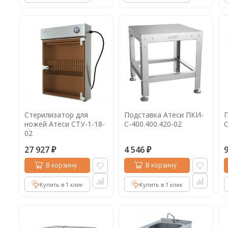
Стерилизатор для
Подставка Атеси ПКИ-
П
ножей Атеси СТУ-1-18-
С-400.400.420-02
С
02
27 927
4 546
₽
₽
В корзину
В корзину
Купить в 1 клик
Купить в 1 клик