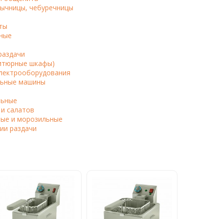
ычницы, чебуречницы
ты
ные
раздачи
итюрные шкафы)
электрооборудования
ьные машины
льные
 и салатов
ые и морозильные
ии раздачи