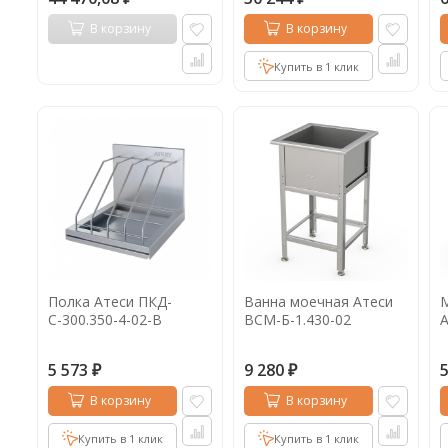
В корзину
В корзину
Купить в 1 клик
Полка Атеси ПКД-
Ванна моечная Атеси
С-300.350-4-02-В
ВСМ-Б-1.430-02
А
5 573
9 280
₽
₽
В корзину
В корзину
Купить в 1 клик
Купить в 1 клик