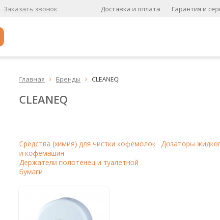
Доставка и оплата
Гарантия и сер
Заказать звонок
Популярное
Главная
Бренды
CLEANEQ


Кофе в зернах
CLEANEQ
Кофе в зернах свежей обжарки
Кофе для вендинга
А
Средства (химия) для чистки кофемолок
Дозаторы жидко
и кофемашин
Ароматизированный кофе
Держатели полотенец и туалетной
бумаги
К
Кофе в зернах
хит
Кофе в зернах свежей обжарки