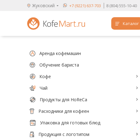
Жуковский
+7 (9221) 637-703
8 (804) 555-10-40
Каталог
Аренда кофемашин
Обучение бариста
Аренда кофемашин
Кофе
Обучение бариста
Кофе
Чай
Чай
Продукты для HoReCa
Продукты для HoReCa
Расходники для кофеен
Расходники для кофеен
Упаковка для готовых блюд
Упаковка для готовых блюд
Продукция с логотипом
Продукция с логотипом