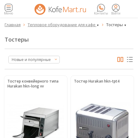
Меню
Контакты
Войти
Главная
Тепловое оборудование для кафе
Тостеры


▼
▼
Тостеры
Новые и популярные
Тостер конвейерного типа
Тостер Hurakan hkn-tpt4
Hurakan hkn-long vv