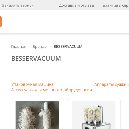
Доставка и оплата
Гарантия и сер
Заказать звонок
Популярное
Главная
Бренды
BESSERVACUUM


Кофе в зернах
BESSERVACUUM
Кофе в зернах свежей обжарки
Кофе для вендинга
А
Упаковочная машина
Аппараты сушки 
Аксессуары для моечного оборудования
Ароматизированный кофе
К
Кофе в зернах
хит
Кофе в зернах свежей обжарки