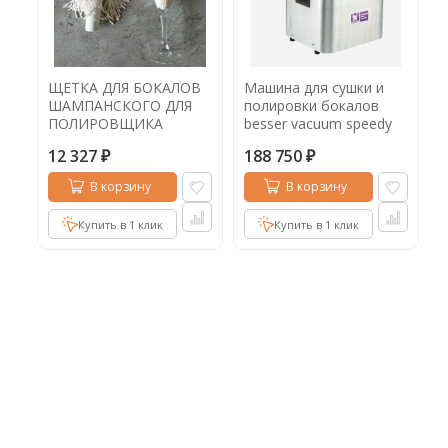
Кофе в капсулах
Акция
Новинки
Кофе в дрип пакетах
ЩЕТКА ДЛЯ БОКАЛОВ
Машина для сушки и
Кофе без кофеина
ШАМПАНСКОГО ДЛЯ
полировки бокалов
ПОЛИРОВЩИКА
besser vacuum speedy
Кофе для вендинга
БОКАЛОВ BESSER
glass
12 327
188 750
VACUUM SPEEDY GLASS
₽
₽
Кофе сублимированный
В корзину
В корзину
Т
Купить в 1 клик
Купить в 1 клик
Таблетки кофе (кофе в чалдах)
Акция2