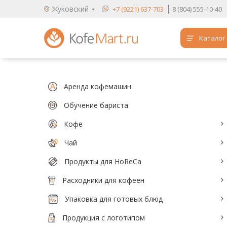
Жуковский
+7 (9221) 637-703
8 (804) 555-10-40
Каталог
Аренда кофемашин
Обучение бариста
Аренда кофемашин
Кофе
Обучение бариста
Кофе
Чай
Чай
Продукты для HoReCa
Продукты для HoReCa
Расходники для кофеен
Расходники для кофеен
Упаковка для готовых блюд
Упаковка для готовых блюд
Продукция с логотипом
Продукция с логотипом