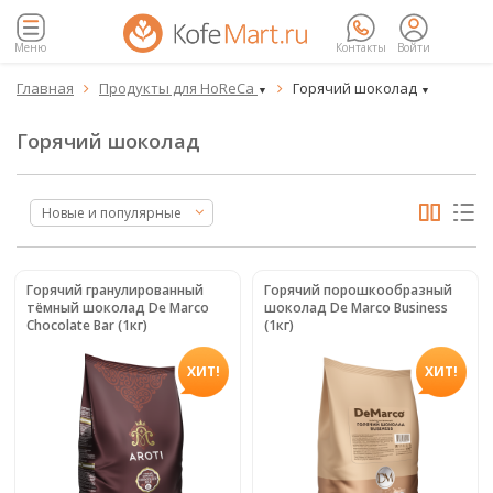
Меню
Контакты
Войти
Главная
Продукты для HoReCa
Горячий шоколад


▼
▼
Горячий шоколад
Новые и популярные
Горячий гранулированный
Горячий порошкообразный
тёмный шоколад De Marco
шоколад De Marco Business
Chocolate Bar (1кг)
(1кг)
ХИТ!
ХИТ!