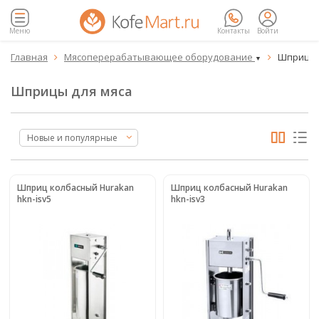
Меню
Контакты
Войти
Главная
Мясоперерабатывающее оборудование
Шприцы 


▼
Шприцы для мяса
Новые и популярные
Шприц колбасный Hurakan
Шприц колбасный Hurakan
hkn-isv5
hkn-isv3