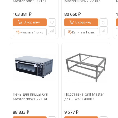
Master рпк 1 22151
Master шжэ/2 22302
M
103 381
80 660
₽
₽
В корзину
В корзину
Купить в 1 клик
Купить в 1 клик
Печь для пиццы Grill
Подставка Grill Master
Master ппэ/1 22134
для шжэ/3 40003
88 833
9 577
₽
₽