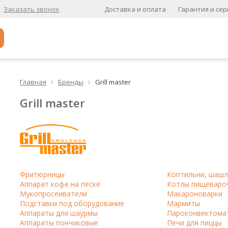
Доставка и оплата
Гарантия и сер
Заказать звонок
Популярное
Главная
Бренды
Grill master


Кофе в зернах
Grill master
Кофе в зернах свежей обжарки
Кофе для вендинга
А
Ароматизированный кофе
Фритюрницы
Коптильни, шашл
К
Аппарат кофе на песке
Котлы пищеваро
Мукопросеиватели
Макароноварки
Кофе в зернах
хит
Подставки под оборудование
Мармиты
Аппараты для шаурмы
Пароконвектома
Кофе в зернах свежей обжарки
Аппараты пончиковые
Печи для пиццы