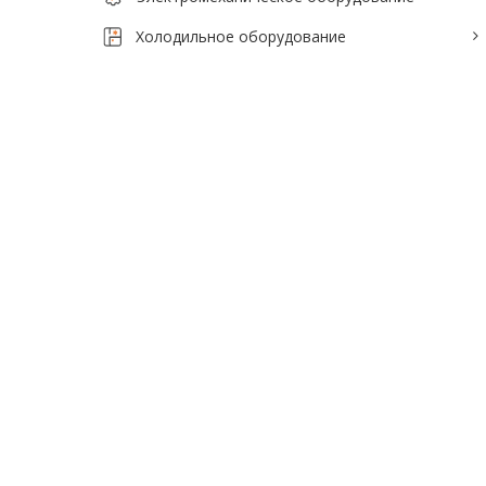
Тепловое оборудование для кафе
Холодильное оборудование
Электромеханическое оборудование
Холодильное оборудование
Производители / Бренды
Прайс-листы