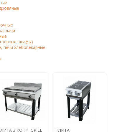
ные
 дровяные
рочные
раздачи
ные
итюрные шкафы)
, печи хлебопекарные
ы
ЛИТА 3 КОНФ. GRILL
ПЛИТА