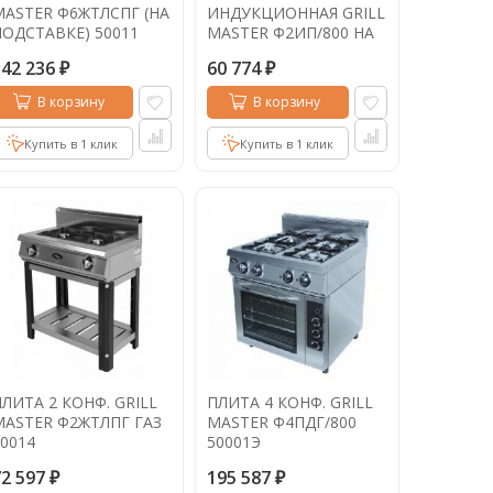
MASTER Ф6ЖТЛСПГ (НА
ИНДУКЦИОННАЯ GRILL
ПОДСТАВКЕ) 50011
MASTER Ф2ИП/800 НА
ПОДСТАВКЕ 60004
142 236
60 774
₽
₽
В корзину
В корзину
Купить в 1 клик
Купить в 1 клик
ЛИТА 2 КОНФ. GRILL
ПЛИТА 4 КОНФ. GRILL
MASTER Ф2ЖТЛПГ ГАЗ
MASTER Ф4ПДГ/800
0014
50001Э
72 597
195 587
₽
₽