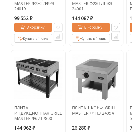
MASTER Ф2ЖТЛФРЭ
MASTER Ф2ЖТЛПЖЭ
24019
24001
99 552
144 087
₽
₽
В корзину
В корзину
Купить в 1 клик
Купить в 1 клик
ПЛИТА
ПЛИТА 1 КОНФ. GRILL
П
ИНДУКЦИОННАЯ GRILL
MASTER Ф1ПЭ 24054
MASTER Ф6ИП/800
5
60010
144 962
26 280
₽
₽