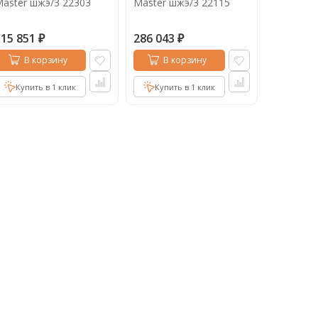
aster шжэ/3 22303
Master шжэ/3 22115
115 851
286 043
₽
₽
В корзину
В корзину
Купить в 1 клик
Купить в 1 клик