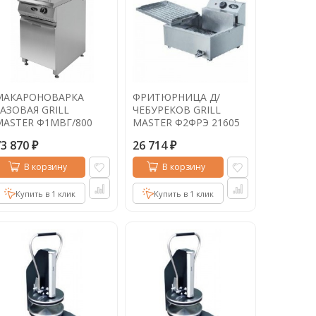
МАКАРОНОВАРКА
ФРИТЮРНИЦА Д/
ГАЗОВАЯ GRILL
ЧЕБУРЕКОВ GRILL
MASTER Ф1МВГ/800
MASTER Ф2ФРЭ 21605
3066
73 870
26 714
₽
₽
В корзину
В корзину
Купить в 1 клик
Купить в 1 клик