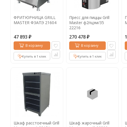
ФРИТЮРНИЦА GRILL
Пресс для пиццы Grill
П
MASTER Ф3АПЭ 21604
Master ф2пцэм/35
M
22216
47 893
270 478
₽
₽
В корзину
В корзину
Купить в 1 клик
Купить в 1 клик
Шкаф расстоечный Grill
Шкаф жарочный Grill
Ш