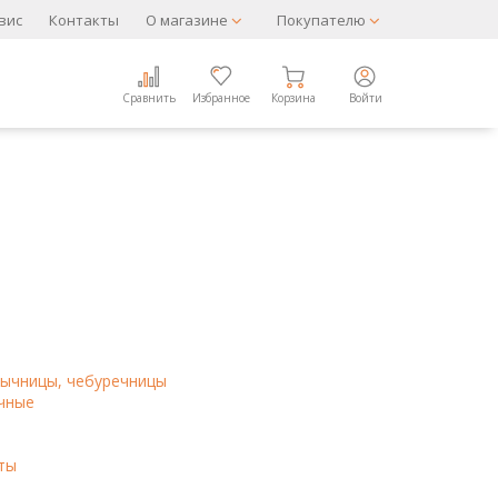
вис
Контакты
О магазине
Покупателю
Сравнить
Избранное
Корзина
Войти
ычницы, чебуречницы
чные
ты