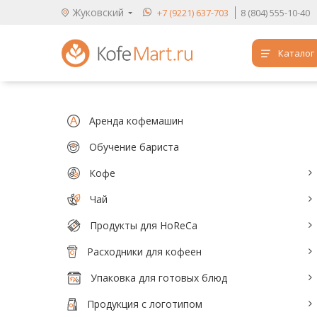
Жуковский
+7 (9221) 637-703
8 (804) 555-10-40
Каталог
Аренда кофемашин
Обучение бариста
Аренда кофемашин
Кофе
Обучение бариста
Кофе
Чай
Чай
Продукты для HoReCa
Продукты для HoReCa
Расходники для кофеен
Расходники для кофеен
Упаковка для готовых блюд
Упаковка для готовых блюд
Продукция с логотипом
Продукция с логотипом