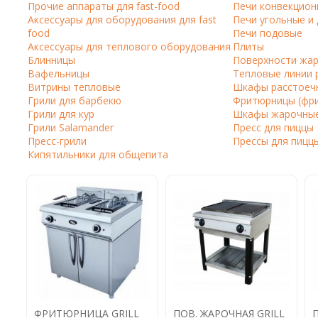
Прочие аппараты для fast-food
Печи конвекцион
Кофе в капсулах
Акция
Новинки
Аксессуары для оборудования для fast
Печи угольные и
food
Печи подовые
Кофе в дрип пакетах
Аксессуары для теплового оборудования
Плиты
Блинницы
Поверхности жа
Кофе без кофеина
Вафельницы
Тепловые линии 
Витрины тепловые
Шкафы расстоеч
Кофе для вендинга
Грили для барбекю
Фритюрницы (фр
Грили для кур
Шкафы жарочные
Кофе сублимированный
Грили Salamander
Пресс для пиццы
Пресс-грили
Прессы для пицц
Т
Кипятильники для общепита
Таблетки кофе (кофе в чалдах)
Акция2
ФРИТЮРНИЦА GRILL
ПОВ. ЖАРОЧНАЯ GRILL
П