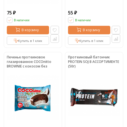
75
55
₽
₽
В наличии
В наличии
В корзину
В корзину
Купить в 1 клик
Купить в 1 клик
Печенье протеиновое
Протеиновый батончик
глазированное COCOnitto
PROTEIN SOJ В АССОРТИМЕНТЕ
BROWNIE с кокосом без
(50г)
сахара (50г)