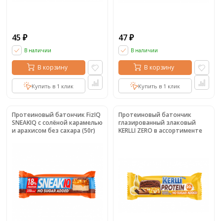
45
47
₽
₽
В наличии
В наличии
В корзину
В корзину
Купить в 1 клик
Купить в 1 клик
Протеиновый батончик FizIQ
Протеиновый батончик
SNEAKIQ с солёной карамелью
глазированный злаковый
и арахисом без сахара (50г)
KERLLI ZERO в ассортименте
(40г)