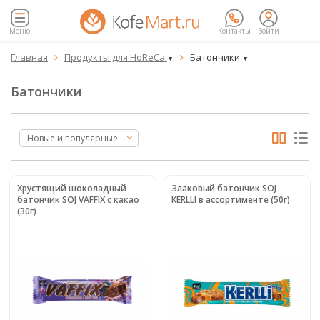
Меню
Контакты
Войти
Главная
Продукты для HoReCa
Батончики


▼
▼
Батончики
Новые и популярные
Хрустящий шоколадный
Злаковый батончик SOJ
батончик SOJ VAFFIX с какао
KERLLI в ассортименте (50г)
(30г)