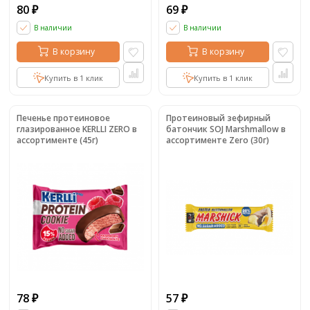
80
69
₽
₽
В наличии
В наличии
В корзину
В корзину
Купить в 1 клик
Купить в 1 клик
Печенье протеиновое
Протеиновый зефирный
глазированное KERLLI ZERO в
батончик SOJ Marshmallow в
ассортименте (45г)
ассортименте Zero (30г)
78
57
₽
₽