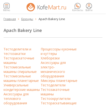
Меню
Контакты
Войти
Главная
Бренды
Apach Bakery Line


Apach Bakery Line
Тестоделители и
Процессоры кухонные
тестозакатки
и куттеры
Тестораскаточные
Хлеборезки
машины
Аксессуары для
Тестомесильные
электро-
машины спиральные
механического
Тестомесильные
оборудования
машины планетарные
Миксеры планетарные
Универсальные
Тестоделители
кондитерские машины
Тестозакаточные
Аксессуары для
машины
теплового
Тестоокруглители
оборудования
Тестораскатывающие