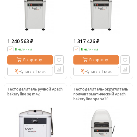
1 240 563
1 317 426
₽
₽
В наличии
В наличии
В корзину
В корзину
Купить в 1 клик
Купить в 1 клик
Тестоделитель ручной Apach
Тестоделитель-округлитель
bakery line sq m42
полуавтоматический Apach
bakery line spa sa30