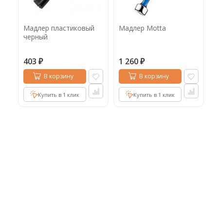
Кофе в капсулах
Акция
Новинки
Мадлер пластиковый
Мадлер Motta
Кофе в дрип пакетах
черный
Кофе без кофеина
403
1 260
₽
₽
Кофе для вендинга
В корзину
В корзину
Кофе сублимированный
Купить в 1 клик
Купить в 1 клик
Т
Таблетки кофе (кофе в чалдах)
Акция2