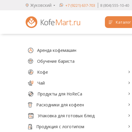
Жуковский
+7 (9221) 637-703
8 (804) 555-10-40
Каталог
Аренда кофемашин
Обучение бариста
Аренда кофемашин
Кофе
Обучение бариста
Кофе
Чай
Чай
Продукты для HoReCa
Продукты для HoReCa
Расходники для кофеен
Расходники для кофеен
Упаковка для готовых блюд
Упаковка для готовых блюд
Продукция с логотипом
Продукция с логотипом