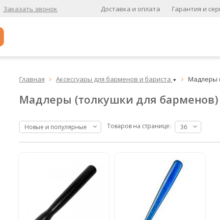
Доставка и оплата
Гарантия и сер
Заказать звонок
Популярное
Главная
Аксессуары для барменов и бариста
Мадлеры 


▼
Кофе в зернах
Мадлеры (толкушки для барменов)
Кофе в зернах свежей обжарки
Кофе для вендинга
Товаров на странице:
Новые и популярные
36
А
Ароматизированный кофе
К
Кофе в зернах
хит
Кофе в зернах свежей обжарки