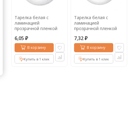
Кофе в капсулах
Акция
Новинки
Тарелка белая с
Тарелка белая с
Кофе в дрип пакетах
ламинацией
ламинацией
прозрачной пленкой
прозрачной пленкой
Кофе без кофеина
круглая 180 мм
230 мм круглая
6,05
7,32
₽
₽
Кофе для вендинга
В корзину
В корзину
Кофе сублимированный
Купить в 1 клик
Купить в 1 клик
Т
Таблетки кофе (кофе в чалдах)
Акция2