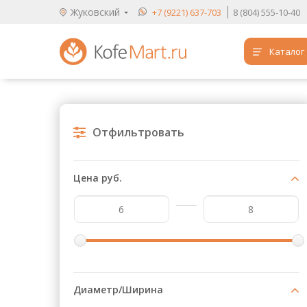
Жуковский
+7 (9221) 637-703
8 (804) 555-10-40
Каталог
Аренда кофемашин
Обучение бариста
Отфильтровать
Кофе
Чай
Цена руб.
Продукты для HoReCa
Расходники для кофеен
Упаковка для готовых блюд
Продукция с логотипом
Диаметр/Ширина