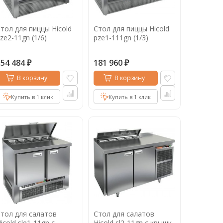
тол для пиццы Hicold
Стол для пиццы Hicold
ze2-11gn (1/6)
pze1-111gn (1/3)
154 484
181 960
₽
₽
В корзину
В корзину
Купить в 1 клик
Купить в 1 клик
тол для салатов
Стол для салатов
icold sle1-11gn с
Hicold sl2-11gn c крышк