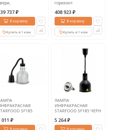
вери,
горизонт
390х700х850мм,
139 737
408 923
HICOLD RUS
₽
₽
В корзину
В корзину
Купить в 1 клик
Купить в 1 клик
ЛАМПА
ЛАМПА
ИНФРАКРАСНАЯ
ИНФРАКРАСНАЯ
STARFOOD SF185
STARFOOD SF185 ЧЕРН
СЕРЕБР
5 011
5 264
₽
₽
В корзину
В корзину