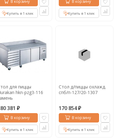
В корзину
В корзину
Купить в 1 клик
Купить в 1 клик
тол для пиццы
Стол д/пиццы охлажд.
urakan hkn-pzg3-116
спб/п-127/20-1307
камень
180 381
170 854
₽
₽
В корзину
В корзину
Купить в 1 клик
Купить в 1 клик