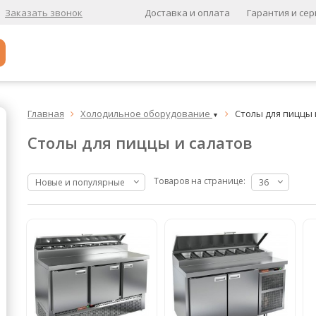
Доставка и оплата
Гарантия и сер
Заказать звонок
Популярное
Главная
Холодильное оборудование
Столы для пиццы 


▼
Кофе в зернах
Столы для пиццы и салатов
Кофе в зернах свежей обжарки
Кофе для вендинга
Товаров на странице:
Новые и популярные
36
А
Ароматизированный кофе
К
Кофе в зернах
хит
Кофе в зернах свежей обжарки