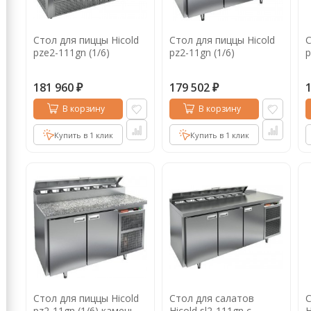
Кофе в капсулах
Акция
Новинки
Стол для пиццы Hicold
Стол для пиццы Hicold
С
Кофе в дрип пакетах
pze2-111gn (1/6)
pz2-11gn (1/6)
p
Кофе без кофеина
181 960
179 502
₽
₽
Кофе для вендинга
В корзину
В корзину
Кофе сублимированный
Купить в 1 клик
Купить в 1 клик
Т
Таблетки кофе (кофе в чалдах)
Акция2
Стол для пиццы Hicold
Стол для салатов
С
pz2-11gn (1/6) камень
Hicold sl2-111gn с
H