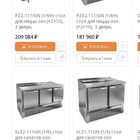
PZ2-111/GN (1/6H) стол
PZE2-111/GN (1/6H)
С
для пиццы охл.(+2+10),
стол для пиццы охл.
п
3 двери,
(+2+10), 3 двери,
1835х700х850мм,
1485х700х850мм,
209 084
181 960
глубина раб.пов. 486мм
ниж.распол.агрегата
₽
₽
В корзину
В корзину
Купить в 1 клик
Купить в 1 клик
SLE2-111GN (1/6) стол
SLE1-11GN (1/3) стол
S
для салатов охл.
для салатов охл.
с