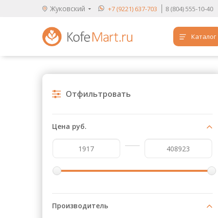
Жуковский
+7 (9221) 637-703
8 (804) 555-10-40
Каталог
Аренда кофемашин
Обучение бариста
Отфильтровать
Кофе
Чай
Цена руб.
Продукты для HoReCa
Расходники для кофеен
Упаковка для готовых блюд
Продукция с логотипом
Производитель