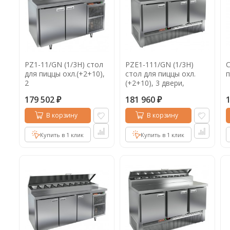
PZ1-11/GN (1/3H) стол
PZE1-111/GN (1/3H)
С
для пиццы охл.(+2+10),
стол для пиццы охл.
2
(+2+10), 3 двери,
двери,1390х700х850мм,
1485х700х850мм,
179 502
181 960
глубина раб.пов. 324мм
глуб.раб.пов. 324мм
₽
₽
В корзину
В корзину
Купить в 1 клик
Купить в 1 клик