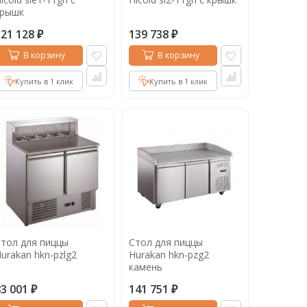
крышк
121 128
139 738
₽
₽
В корзину
В корзину
Купить в 1 клик
Купить в 1 клик
тол для пиццы
Стол для пиццы
urakan hkn-pzlg2
Hurakan hkn-pzg2
камень
83 001
141 751
₽
₽