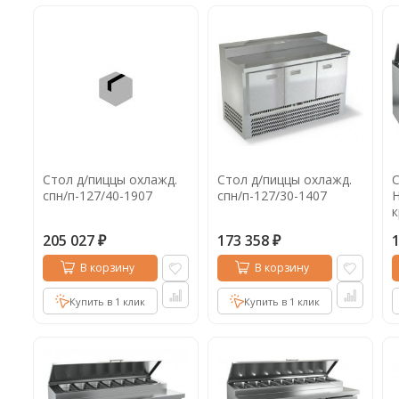
Стол д/пиццы охлажд.
Стол д/пиццы охлажд.
С
спн/п-127/40-1907
спн/п-127/30-1407
H
205 027
173 358
₽
₽
В корзину
В корзину
Купить в 1 клик
Купить в 1 клик