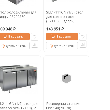
тол холодильный для
SLE1-111GN (1/3) стол
иццы PS900SEC
для салатов охл.
(+2+10), 3 двери,
1485х700х850мм,
109 948
143 951
ниж.распол.агрегата
₽
₽
В корзину
В корзину
Купить в 1 клик
Купить в 1 клик
L2-11GN (1/6) стол для
Ресиверная станция
алатов охл.(+2+10), 2
tsst 140(70+70)