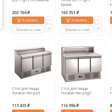
крышк
202 764
163 351
₽
₽
В корзину
В корзину
Купить в 1 клик
Купить в 1 клик
Стол для пиццы
Стол для пиццы
С
Hurakan hkn-pzl3
Hurakan hkn-pzlg3
H
113 435
116 996
₽
₽