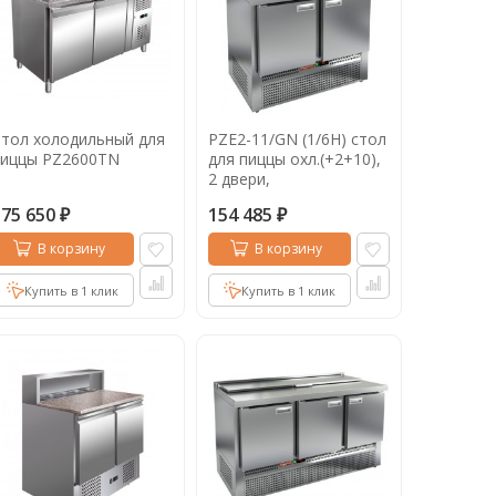
тол холодильный для
PZE2-11/GN (1/6H) стол
пиццы PZ2600TN
для пиццы охл.(+2+10),
2 двери,
1000х700х850мм, ,
175 650
154 485
ниж.распол.агрегата
₽
₽
В корзину
В корзину
Купить в 1 клик
Купить в 1 клик