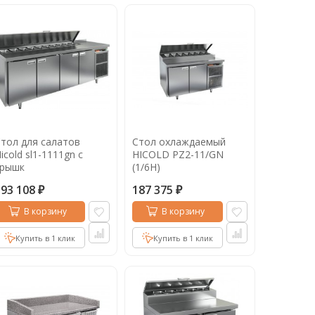
тол для салатов
Стол охлаждаемый
icold sl1-1111gn с
HICOLD PZ2-11/GN
крышк
(1/6H)
193 108
187 375
₽
₽
В корзину
В корзину
Купить в 1 клик
Купить в 1 клик