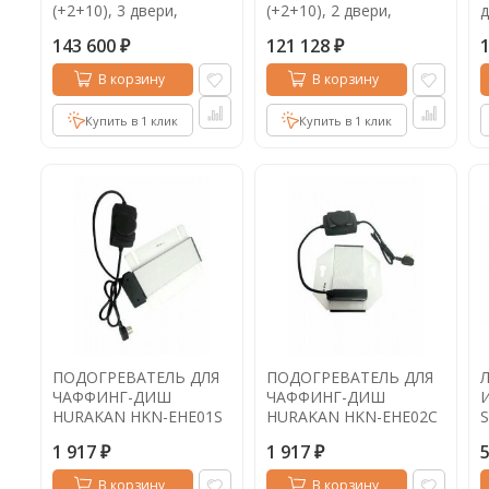
(+2+10), 3 двери,
(+2+10), 2 двери,
д
1485х700х850мм,
1000х700х850мм,
1
143 600
121 128
ниж.распол.агрегата
ниж.распол.агрегата
₽
₽
В корзину
В корзину
Купить в 1 клик
Купить в 1 клик
ПОДОГРЕВАТЕЛЬ ДЛЯ
ПОДОГРЕВАТЕЛЬ ДЛЯ
ЧАФФИНГ-ДИШ
ЧАФФИНГ-ДИШ
HURAKAN HKN-EHE01S
HURAKAN HKN-EHE02C
1 917
1 917
₽
₽
В корзину
В корзину