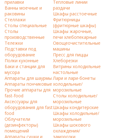
прилавки
Тепловые линии
Ванны моечные и
раздачи
раковины
Шкафы расстоечные
Стеллажи
Фритюрницы
Столы специальные
(фритюрные шкафы)
Столы
Шкафы жарочные,
производственные
печи хлебопекарные
Тележки
Овощеочистительные
Подставки под
машины
оборудование
Пресс для пиццы
Полки кухонные
Хлеборезки
Баки и станции для
Витрины холодильные
мусора
настольные
Аппараты для шаурмы
Лари и лари-бонеты
Аппараты пончиковые
холодильные/
Прочие аппараты для
морозильные
fast-food
Столы холодильные/
Аксессуары для
морозильные
оборудования для fast
Шкафы кондитерские
food
Шкафы холодильные/
Облучатели
морозильные
(дезинфекторы)
Шкафы шокового
помещений
охлаждения/
Аппараты сушки и
заморозки