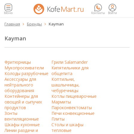
Меню
Контакты
Войти
Главная
Бренды
Kayman


Kayman
Фритюрницы
Грили Salamander
Мукопросеиватели
Кипятильники для
Колоды разрубочные
общепита
Аксессуары для
Коптильни,
нейтрального
шашлычницы,
оборудования
чебуречницы
Контейнеры для
Котлы пищеварочные
овощей и сыпучих
Мармиты
продуктов
Пароконвектоматы
Зонты
Печи конвекционные
вентиляционные
Плиты
Шкафы кухонные
Столы и шкафы
Линии раздачи и
тепловые