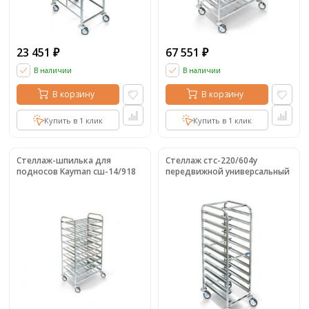
23 451
67 551
₽
₽
В наличии
В наличии
В корзину
В корзину
Купить в 1 клик
Купить в 1 клик
Стеллаж-шпилька для
Стеллаж стс-220/604у
подносов Kayman сш-14/918
передвижной универсальный