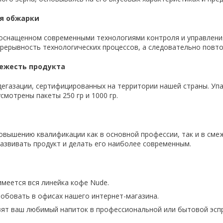
ия обжарки
 оснащенном современными технологиями контроля и управлени
прерывность технологических процессов, а следовательно повт
вежесть продукта
дегазации, сертифицированных на территории нашей страны. Уп
смотрены пакеты 250 гр и 1000 гр.
вышению квалификации как в основной профессии, так и в смеж
развивать продукт и делать его наиболее современным.
имеется вся линейка кофе Nude.
обовать в офисах нашего интернет-магазина.
вят ваш любимый напиток в профессиональной или бытовой эс