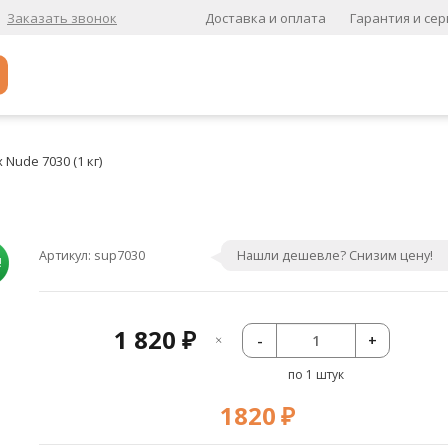
Доставка и оплата
Гарантия и сер
Заказать звонок
Популярное
Nude 7030 (1 кг)
Кофе в зернах
Кофе в зернах свежей обжарки
Кофе для вендинга
Артикул:
sup7030
Нашли дешевле? Снизим цену!
!
А
Ароматизированный кофе
1 820
-
+
₽
К
по 1 штук
Кофе в зернах
хит
1820
₽
Кофе в зернах свежей обжарки