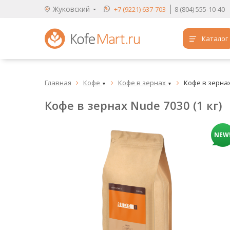
Жуковский
+7 (9221) 637-703
8 (804) 555-10-40
Каталог
Аренда кофемашин
Главная
Кофе
Кофе в зернах
Кофе в зернах 



Обучение бариста
▼
▼
Кофе в зернах Nude 7030 (1 кг)
Кофе
Чай
NEW
Продукты для HoReCa
Расходники для кофеен
Упаковка для готовых блюд
Продукция с логотипом