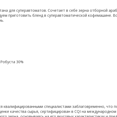
ана для суперавтоматов. Сочетает в себе зерна отборной араб
дуем приготовить бленд в суперавтоматической кофемашине. Во 
нь.
 Робуста 30%
тся квалифицированными специалистами заблаговременно, что п
оценке качества сырья, сертифицирован в CQI на международном
ого зерна, основываясь на его вкусовых характеристиках и пре