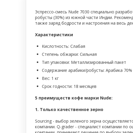
Тепловое оборудование для кафе
Эспрессо-смесь Nude 7030 специально разработ
Электромеханическое оборудование
робусты (30%) из южной части Индии. Рекомен
также заряд бодрости и настроения на весь де
Холодильное оборудование
Характеристики
Кислотность: Слабая
Производители / Бренды
Степень обжарки: Сильная
Прайс-листы
Тип упаковки: Металлизированный пакет
Содержание арабики/робусты: Арабика 70%
Вес: 1 кг
Срок годности: 18 месяцев
5 преимуществ кофе марки Nude:
1. Только качественное зерно
Sourcing - выбор зеленого зерна осуществляе
компании. Q-grader - специалист компании по 
компании, принимают решение по выбору зелен