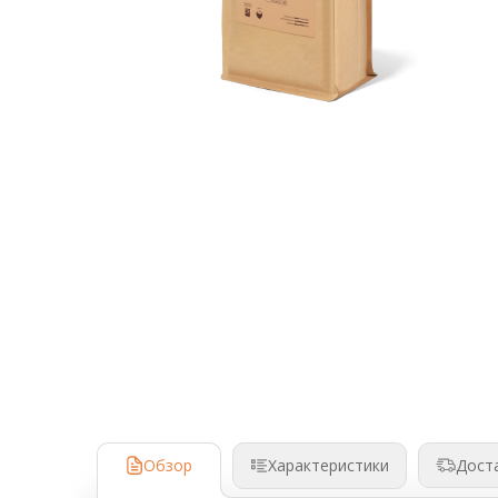
Аксессуары для барменов и бариста
Кофейное оборудование
Весовое и упаковочное оборудование
Кондитерское и хлебопекарное
оборудование
Кулеры и помпы для воды
Мясопереработка
Нейтральное оборудование
Оборудование для Fast и Street food
Посудомоечное оборудование
Санитарно-гигиеническое
оборудование
Обзор
Дост
Характеристики