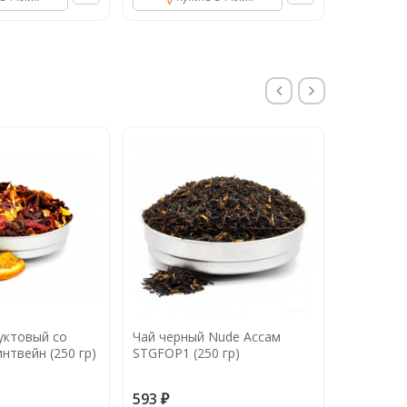
уктовый со
Чай черный Nude Ассам
Синий ча
нтвейн (250 гр)
STGFOP1 (250 гр)
цельные 
Тайланд (
593
670
₽
₽