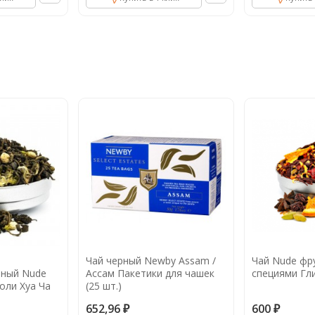
Чай черный Newby Assam /
Чай Nude фр
нный Nude
Ассам Пакетики для чашек
специями Гли
оли Хуа Ча
(25 шт.)
652,96
600
₽
₽