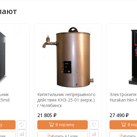
пают
ьник
Кипятильник непрерывного
Электрокипя
z25md
действия КНЭ-25-01 (нерж.)
Hurakan hkn-
г.Челябинск
21 805
27 490
₽
₽
у
В корзину
В ко
клик
Купить в 1 клик
Купить 