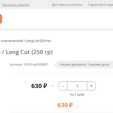
Доставка и оплата
Гарантия и сер
Заказать звонок
Популярное
лассический / Long Cut (250 гр)
Кофе в зернах
 Long Cut (250 гр)
Кофе в зернах свежей обжарки
Кофе для вендинга
Артикул:
SUPchai0308001
Нашли дешевле? Снизим цену!
А
Ароматизированный кофе
630
-
+
₽
К
по 1 штук
Кофе в зернах
хит
630
₽
Кофе в зернах свежей обжарки