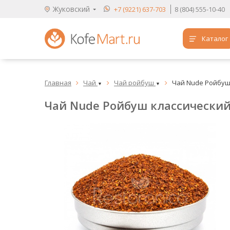
Жуковский
+7 (9221) 637-703
8 (804) 555-10-40
Каталог
Аренда кофемашин
Главная
Чай
Чай ройбуш
Чай Nude Ройбуш к



Обучение бариста
▼
▼
Чай Nude Ройбуш классический /
Кофе
Чай
Продукты для HoReCa
Расходники для кофеен
Упаковка для готовых блюд
Продукция с логотипом