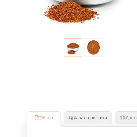
Аксессуары для барменов и бариста
Кофейное оборудование
Весовое и упаковочное оборудование
Кондитерское и хлебопекарное
оборудование
Кулеры и помпы для воды
Мясопереработка
Нейтральное оборудование
Оборудование для Fast и Street food
Посудомоечное оборудование
Обзор
Дост
Характеристики
Санитарно-гигиеническое
оборудование