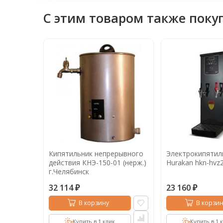
С этим товаром также поку
к
Кипятильник непрерывного
Электрокипятил
действия КНЭ-150-01 (нерж.)
Hurakan hkn-hv
г.Челябинск
32 114
23 160
₽
₽
В корзину
В корзин
Купить в 1 клик
Купить в 1 