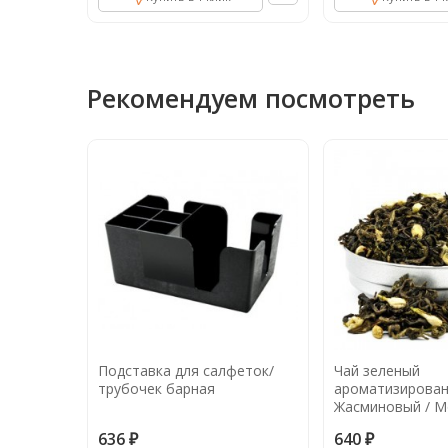
Рекомендуем посмотреть
ения
Подставка для салфеток/
Чай зеленый
трубочек барная
ароматизирова
Жасминовый / М
(250 гр)
636
640
₽
₽