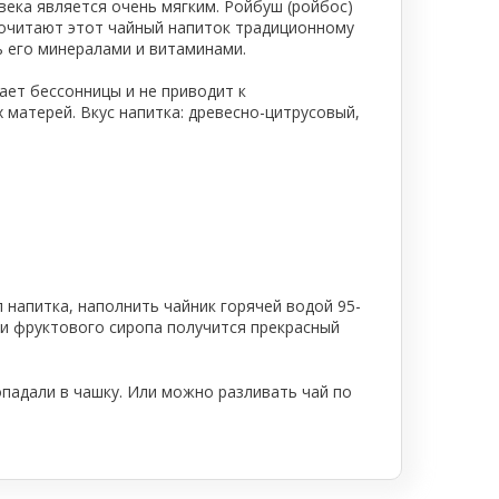
века является очень мягким. Ройбуш (ройбос)
почитают этот чайный напиток традиционному
 его минералами и витаминами.
ает бессонницы и не приводит к
матерей. Вкус напитка: древесно-цитрусовый,
мл напитка, наполнить чайник горячей водой 95-
ли фруктового сиропа получится прекрасный
падали в чашку. Или можно разливать чай по