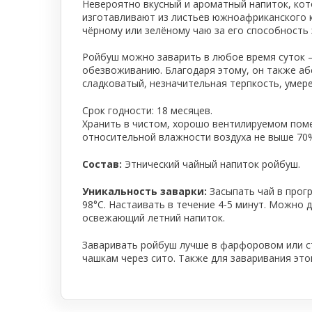
Невероятно вкусный и ароматный напиток, кото
Тепловое оборудование для кафе
изготавливают из листьев южноафриканского к
чёрному или зелёному чаю за его способность
Электромеханическое оборудование
Ройбуш можно заварить в любое время суток — 
Холодильное оборудование
обезвоживанию. Благодаря этому, он также аб
сладковатый, незначительная терпкость, умер
Срок годности: 18 месяцев.
Производители / Бренды
Хранить в чистом, хорошо вентилируемом пом
относительной влажности воздуха не выше 70
Прайс-листы
Состав:
Этнический чайный напиток ройбуш.
Уникальность заварки:
Засыпать чай в прогр
98°C. Настаивать в течение 4-5 минут. Можно 
освежающий летний напиток.
Заваривать ройбуш лучше в фарфоровом или ст
чашкам через сито. Также для заваривания эт