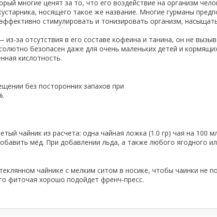
рый многие ценят за то, что его воздействие на организм чело
устарника, носящего такое же название. Многие гурманы пред
 эффективно стимулировать и тонизировать организм, насыщать
из-за отсутствия в его составе кофеина и танина, он не вызыв
солютно безопасен даже для очень маленьких детей и кормящих 
енная кислотность.
ещении без посторонних запахов при
%.
етый чайник из расчета: одна чайная ложка (1.0 гр) чая на 100 
добавить мёд. При добавлении льда, а также любого ягодного и
еклянном чайнике с мелким ситом в носике, чтобы чаинки не по
ого фиточая хорошо подойдет френч-пресс.